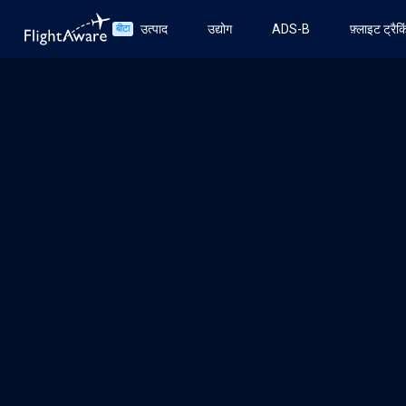
उत्पाद
उद्योग
ADS-B
फ़्लाइट ट्रैक
बीटा