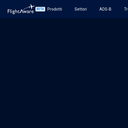
Prodotti
Settori
ADS-B
Tr
BETA