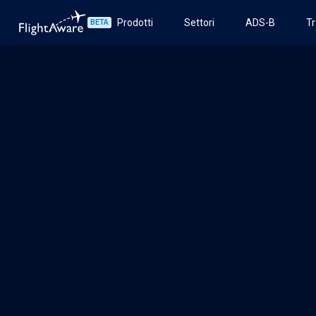
Prodotti
Settori
ADS-B
Tr
BETA